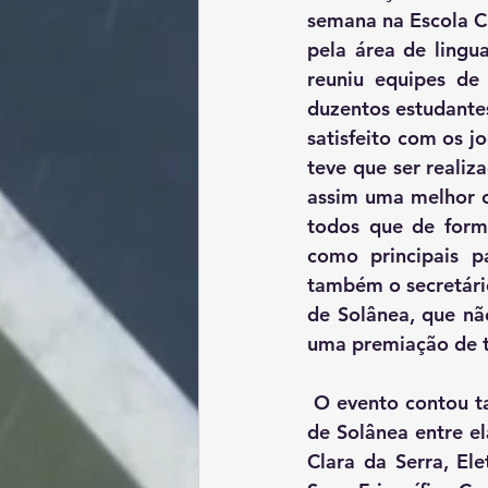
semana na Escola Ci
pela área de ling
reuniu equipes de
duzentos estudantes
satisfeito com os j
teve que ser realiz
assim uma melhor 
todos que de forma
como principais p
também o secretário
de Solânea, que nã
uma premiação de t
 O evento contou também com o patrocínio e apoio das seguintes empresas da cidade 
de Solânea entre el
Clara da Serra, Ele