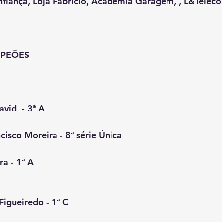
nfiança, Loja Fabrício, Academia Garagem, , L&Telec
MPEÕES
EZ										
vid  - 3ª A
isco Moreira - 8ª série Única
ra - 1ª A
igueiredo - 1ª C