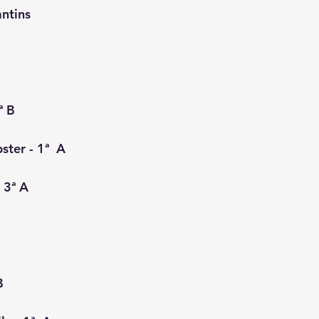
ntins
ª B
ter - 1ª  A
 3ª A
B