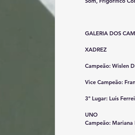
Som, Frigorífico Co
GALERIA DOS CA
XADR
Campeão: Wislen Da
Vice Campeão: Franc
3º Lugar: Luís Ferrei
UNO
Campeão: Mariana F