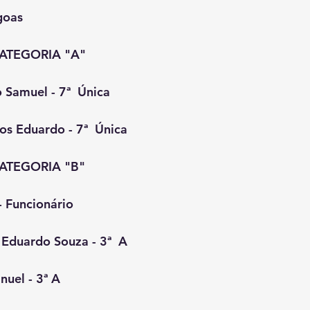
goas
CATEGORIA "A"
 Samuel - 7ª  Única
os Eduardo - 7ª  Única
CATEGORIA "B"
 Funcionário
 Eduardo Souza - 3ª  A
uel - 3ª A