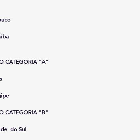
buco
aíba
O CATEGORIA "A"
s
gipe
O CATEGORIA "B"
de  do Sul