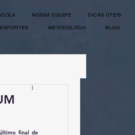
SCOLA
NOSSA EQUIPE
DICAS ÚTEIS
ESPORTES
METODOLOGIA
BLOG
 UM