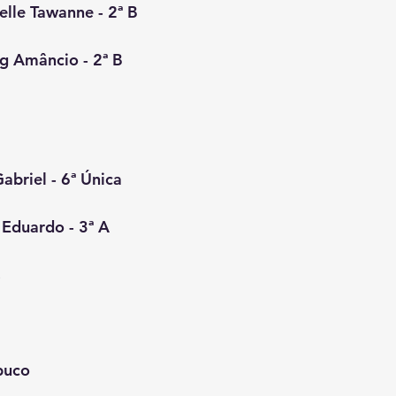
lle Tawanne - 2ª B
g Amâncio - 2ª B
briel - 6ª Única
 Eduardo - 3ª A
buco