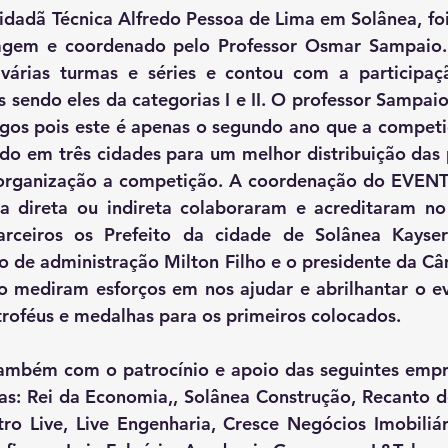
dadã Técnica Alfredo Pessoa de Lima em Solânea, foi 
uagem e coordenado pelo Professor Osmar Sampaio.
 várias turmas e séries e contou com a participaç
 sendo eles da categorias I e II. O professor Sampaio 
ogos pois este é apenas o segundo ano que a competi
ado em três cidades para um melhor distribuição das 
organização a competição. A coordenação do EVENT
 direta ou indireta colaboraram e acreditaram no 
arceiros os Prefeito da cidade de Solânea Kayse
 de administração Milton Filho e o presidente da Câ
o mediram esforços em nos ajudar e abrilhantar o ev
roféus e medalhas para os primeiros colocados. 
as: Rei da Economia,, Solânea Construção, Recanto d
tro Live, Live Engenharia, Cresce Negócios Imobiliá