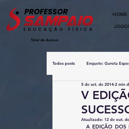
HOME
JOGO
Total de Acesso:
Todos posts
Enquete: Garota Espo
5 de set. de 2014
2 min d
V EDIÇÃ
SUCESS
Atualizado:
12 de out. d
  A EDIÇÃO DOS INTERNOS teve um excelente evento realizado no último final de 