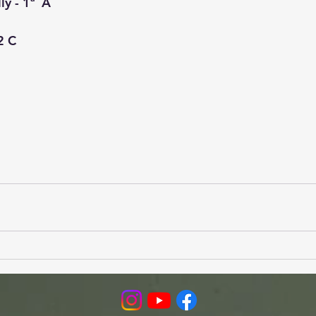
y - 1ª  A
2 C