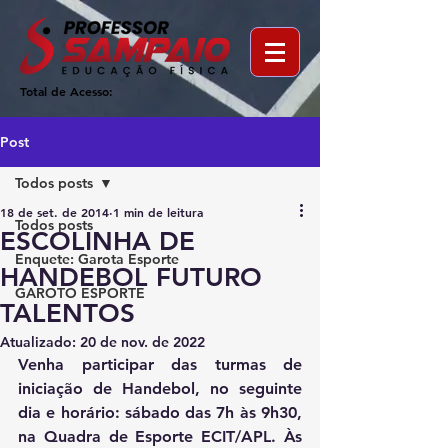
Total de Acesso:
Post
Todos posts
18 de set. de 2014
1 min de leitura
Todos posts
ESCOLINHA DE
Enquete: Garota Esporte
HANDEBOL FUTURO
GAROTO ESPORTE
TALENTOS
Atualizado:
20 de nov. de 2022
Venha participar das turmas de 
iniciação de Handebol, no seguinte 
dia e horário: sábado das 7h às 9h30, 
na Quadra de Esporte ECIT/APL. Às 