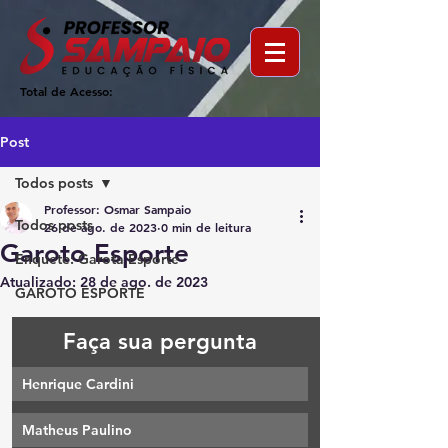
Total de Acesso:
Post
Todos posts
Professor: Osmar Sampaio
Todos posts
26 de ago. de 2023
0 min de leitura
Garoto Esporte
Enquete: Garota Esporte
Atualizado:
28 de ago. de 2023
GAROTO ESPORTE
Faça sua pergunta
Henrique Cardini
Matheus Paulino